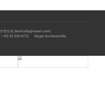
任者 (bestcella@naver.com)
 : +63-32-520-6772
Skype live:bestcella