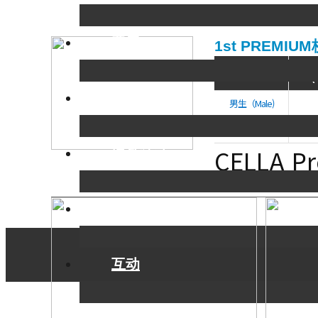
费用
1st PREMIU
ROOM
(
游学准备
男生（Male)
女生（Female)
CELLA P
课外活动
视频角
互动