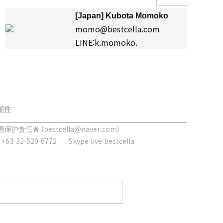
[Japan] Kubota Momoko
momo@bestcella.com
LINE:k.momoko.
邮件
护责任者 (bestcella@naver.com)
: +63-32-520-6772
Skype live:bestcella