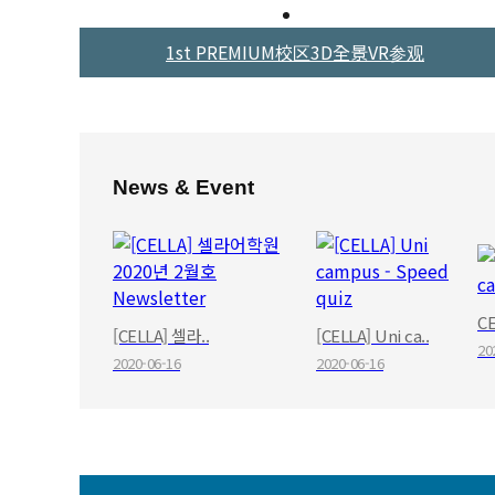
1st PREMIUM校区3D全景VR参观
News & Event
CE
[CELLA] 셀라..
[CELLA] Uni ca..
20
2020-06-16
2020-06-16