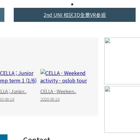
2nd UNI 校区3D全景VR参观
LLA ; Junior..
CELLA - Weeken..
20-06-16
2020-06-16
Contact