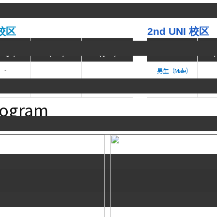
M校区
2nd UNI 校区
单人间
双人间
四人间
ROOM
Single)
(Twin)
(Quad)
(
-
男生（Male)
女生（Female)
rogram