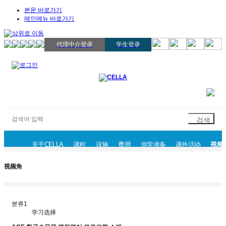
본문 바로가기
메인메뉴 바로가기
代理中介登录
学生登录
关于CELLA
课程
设施
费用
游学准备
课外活动
视频
校园一览
学习选择
CELLA上课时间
活动事件
视频角
분류1
学习选择