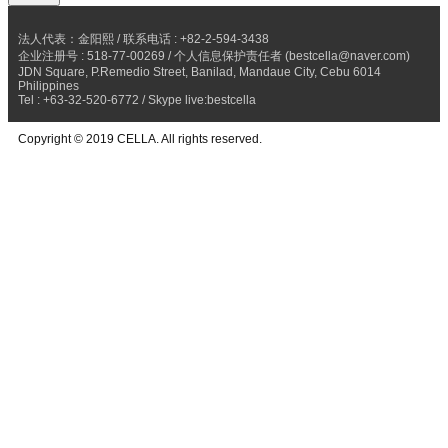
法人代表：金阳熙 / 联系电话 : +82-2-594-3438
企业注册号 : 518-77-00269 / 个人信息保护责任者 (bestcella@naver.com)
JDN Square, P.Remedio Street, Banilad, Mandaue City, Cebu 6014
Philippines
Tel : +63-32-520-6772 / Skype live:bestcella
Copyright © 2019 CELLA. All rights reserved.